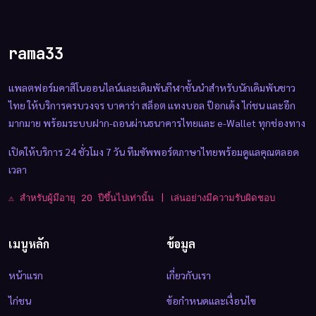
rama33
แพลตฟอร์มคาสิโนออนไลน์และเดิมพันกีฬาชั้นนำสำหรับนักเดิมพันชาว
ไทย ให้บริการครบวงจร บาคาร่า สล็อต แทงบอล ป๊อกเด้ง ไก่ชน และอีก
มากมาย พร้อมระบบฝาก-ถอนผ่านธนาคารไทยและ e-Wallet ทุกช่องทาง
เปิดให้บริการ 24 ชั่วโมง 7 วัน ทีมซัพพอร์ตภาษาไทยพร้อมดูแลคุณตลอด
เวลา
⚠️ สำหรับผู้มีอายุ 20 ปีขึ้นไปเท่านั้น | เล่นอย่างมีความรับผิดชอบ
เมนูหลัก
ข้อมูล
หน้าแรก
เกี่ยวกับเรา
ไก่ชน
ข้อกำหนดและเงื่อนไข