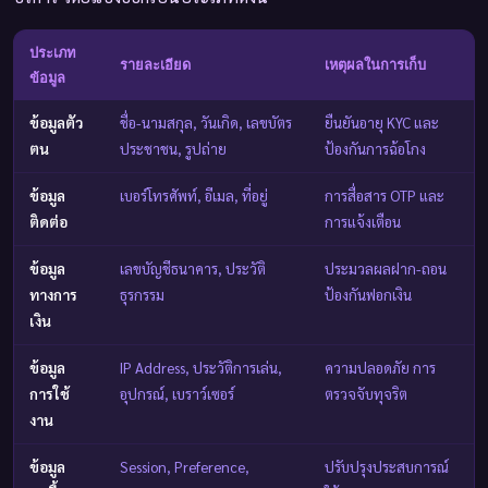
ประเภท
รายละเอียด
เหตุผลในการเก็บ
ข้อมูล
ข้อมูลตัว
ชื่อ-นามสกุล, วันเกิด, เลขบัตร
ยืนยันอายุ KYC และ
ตน
ประชาชน, รูปถ่าย
ป้องกันการฉ้อโกง
ข้อมูล
เบอร์โทรศัพท์, อีเมล, ที่อยู่
การสื่อสาร OTP และ
ติดต่อ
การแจ้งเตือน
ข้อมูล
เลขบัญชีธนาคาร, ประวัติ
ประมวลผลฝาก-ถอน
ทางการ
ธุรกรรม
ป้องกันฟอกเงิน
เงิน
ข้อมูล
IP Address, ประวัติการเล่น,
ความปลอดภัย การ
การใช้
อุปกรณ์, เบราว์เซอร์
ตรวจจับทุจริต
งาน
ข้อมูล
Session, Preference,
ปรับปรุงประสบการณ์